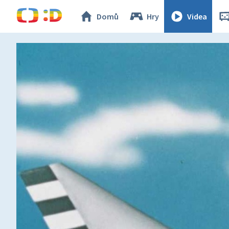
Domů
Hry
Videa