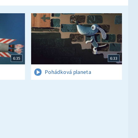
6:35
6:33
Pohádková planeta