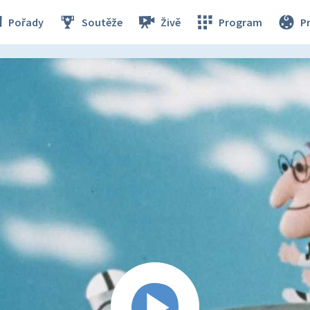
Pořady
Soutěže
Živě
Program
P