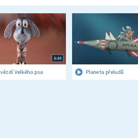
6:49
vězdí Velkého psa
Planeta přeludů