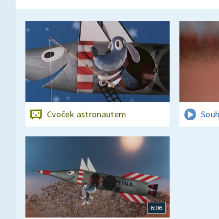
Cvoček astronautem
Souh
6:06