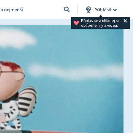
ro nejmenší
Přihlásit se
Přihlas se a ukládej si 
oblíbené hry a videa.