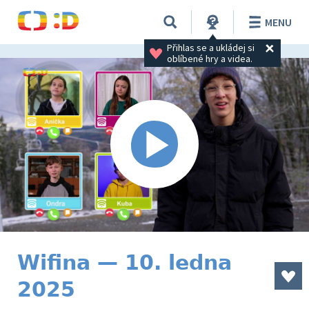
MENU
Přihlas se a ukládej si 
oblíbené hry a videa.
Wifina — 10. ledna
2025