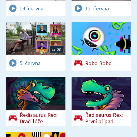
19. června
12. června
28:08
5. června
Robo Bobo
Ředisaurus Rex:
Ředisaurus Rex:
Dračí lóže
První případ