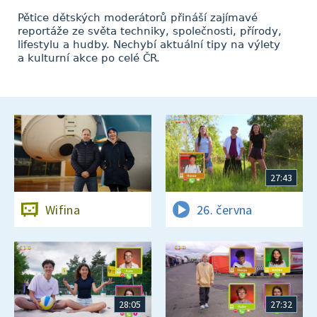
Pětice dětských moderátorů přináší zajímavé
reportáže ze světa techniky, společnosti, přírody,
lifestylu a hudby. Nechybí aktuální tipy na výlety
a kulturní akce po celé ČR.
27:43
Wifina
26. června
28:05
27:32