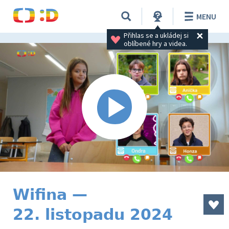
MENU
Přihlas se a ukládej si 
oblíbené hry a videa.
Wifina —
22. listopadu 2024