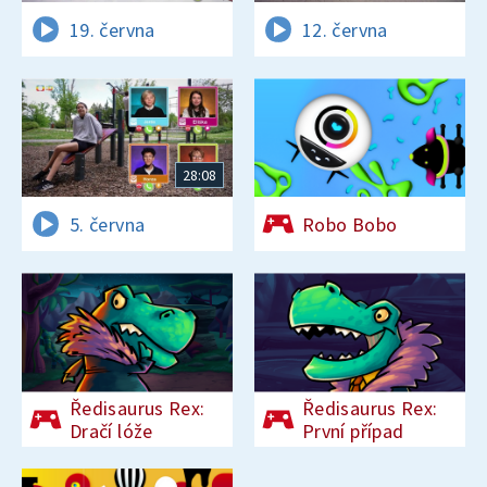
19. června
12. června
28:08
5. června
Robo Bobo
Ředisaurus Rex:
Ředisaurus Rex:
Dračí lóže
První případ