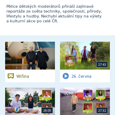
Pětice dětských moderátorů přináší zajímavé
reportáže ze světa techniky, společnosti, přírody,
lifestylu a hudby. Nechybí aktuální tipy na výlety
a kulturní akce po celé ČR.
27:43
Wifina
26. června
28:05
27:32