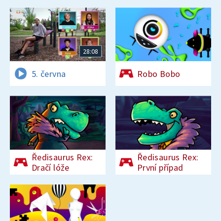
28:08
5. června
Robo Bobo
Ředisaurus Rex:
Ředisaurus Rex:
Dračí lóže
První případ