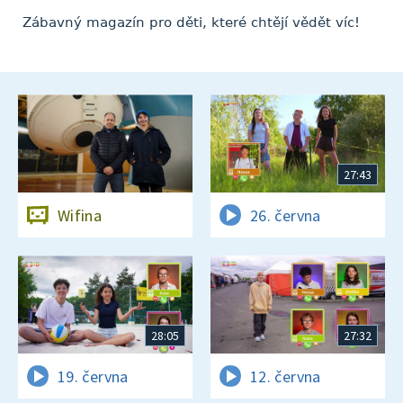
Zábavný magazín pro děti, které chtějí vědět víc!
27:43
Wifina
26. června
28:05
27:32
19. června
12. června