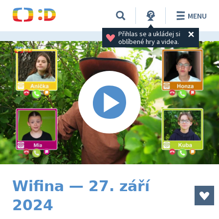
MENU
Přihlas se a ukládej si 
oblíbené hry a videa.
Wifina — 27. září
2024