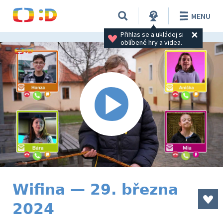
MENU
Přihlas se a ukládej si 
oblíbené hry a videa.
Wifina — 29. března
2024