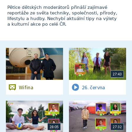
Pětice dětských moderátorů přináší zajímavé
reportáže ze světa techniky, společnosti, přírody,
lifestylu a hudby. Nechybí aktuální tipy na výlety
a kulturní akce po celé ČR.
27:43
Wifina
26. června
28:05
27:32