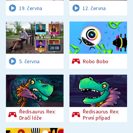
19. června
12. června
28:08
5. června
Robo Bobo
Ředisaurus Rex:
Ředisaurus Rex:
Dračí lóže
První případ