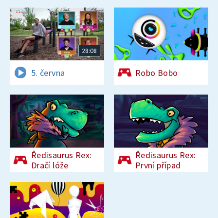
28:08
5. června
Robo Bobo
Ředisaurus Rex:
Ředisaurus Rex:
Dračí lóže
První případ