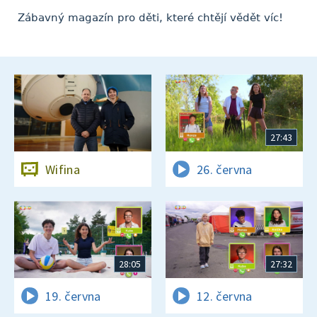
Zábavný magazín pro děti, které chtějí vědět víc!
27:43
Wifina
26. června
28:05
27:32
19. června
12. června