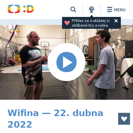
MENU
Přihlas se a ukládej si 
oblíbené hry a videa.
Wifina — 22. dubna
2022