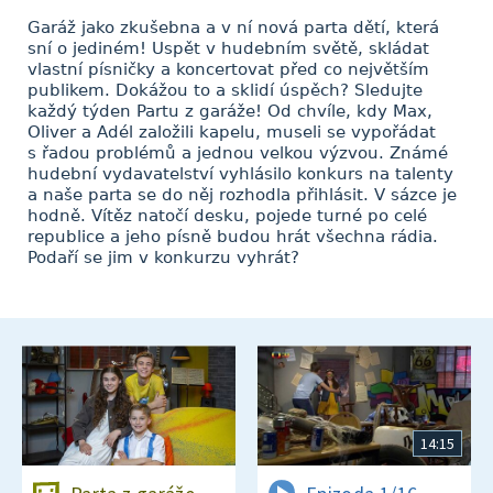
Garáž jako zkušebna a v ní nová parta dětí, která
sní o jediném! Uspět v hudebním světě, skládat
vlastní písničky a koncertovat před co největším
publikem. Dokážou to a sklidí úspěch? Sledujte
každý týden Partu z garáže! Od chvíle, kdy Max,
Oliver a Adél založili kapelu, museli se vypořádat
s řadou problémů a jednou velkou výzvou. Známé
hudební vydavatelství vyhlásilo konkurs na talenty
a naše parta se do něj rozhodla přihlásit. V sázce je
hodně. Vítěz natočí desku, pojede turné po celé
republice a jeho písně budou hrát všechna rádia.
Podaří se jim v konkurzu vyhrát?
14:15