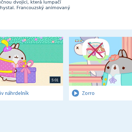
učnou dvojici, která lumpačí
ichystal. Francouzský animovaný
5:01
ův náhrdelník
Zorro