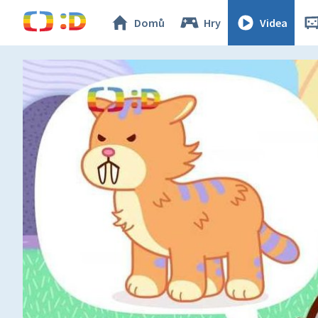
Domů
Hry
Videa