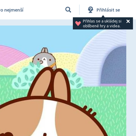
ro nejmenší
Přihlásit se
Přihlas se a ukládej si 
oblíbené hry a videa.