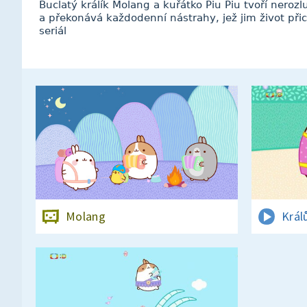
Buclatý králík Molang a kuřátko Piu Piu tvoří nerozl
a překonává každodenní nástrahy, jež jim život př
seriál
Molang
Král