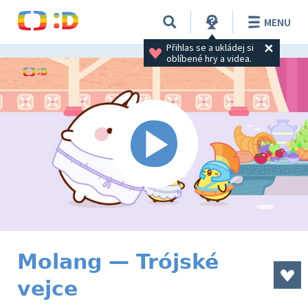
MENU
Přihlas se a ukládej si 
oblíbené hry a videa.
Molang — Trójské
vejce