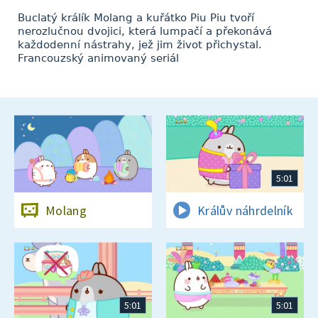
Buclatý králík Molang a kuřátko Piu Piu tvoří
nerozlučnou dvojici, která lumpačí a překonává
každodenní nástrahy, jež jim život přichystal.
Francouzský animovaný seriál
5:01
Molang
Králův náhrdelník
5:01
5:01