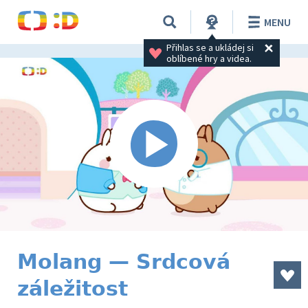
MENU
Přihlas se a ukládej si 
oblíbené hry a videa.
Molang — Srdcová
záležitost