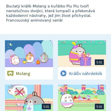
Buclatý králík Molang a kuřátko Piu Piu tvoří
nerozlučnou dvojici, která lumpačí a překonává
každodenní nástrahy, jež jim život přichystal.
Francouzský animovaný seriál
5:01
Molang
Králův náhrdelník
5:01
5:01