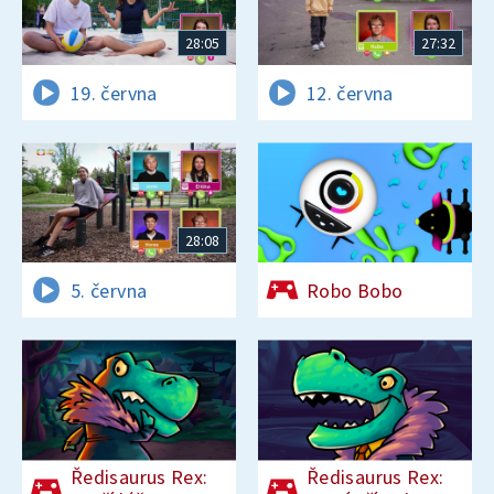
28:05
27:32
19. června
12. června
28:08
5. června
Robo Bobo
Ředisaurus Rex:
Ředisaurus Rex: