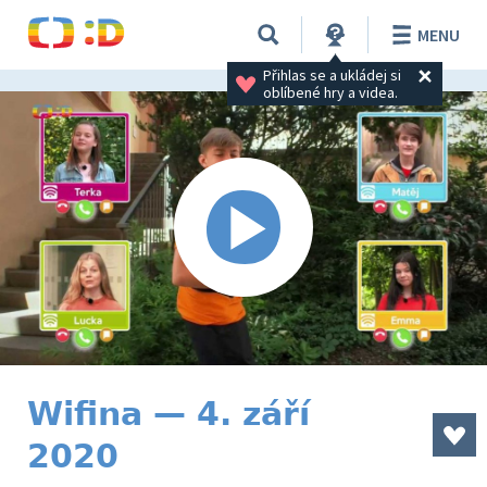
MENU
Přihlas se a ukládej si 
oblíbené hry a videa.
Wifina — 4. září
2020