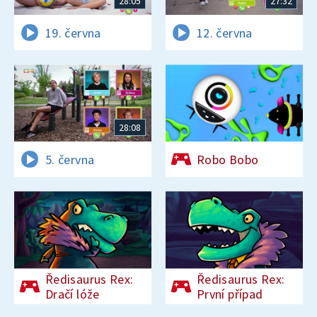
28:05
27:32
19. června
12. června
28:08
5. června
Robo Bobo
Ředisaurus Rex:
Ředisaurus Rex:
Dračí lóže
První případ