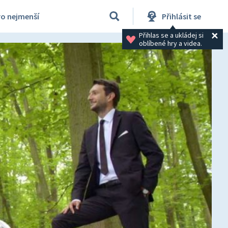
ro nejmenší
Přihlásit se
Přihlas se a ukládej si 
oblíbené hry a videa.