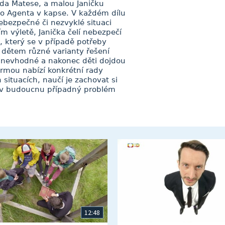
áda Matese, a malou Janičku
ho Agenta v kapse. V každém dílu
ebezpečné či nezvyklé situaci
ím výletě, Janička čelí nebezpečí
t, který se v případě potřeby
 dětem různé varianty řešení
 nevhodné a nakonec děti dojdou
rmou nabízí konkrétní rady
 situacích, naučí je zachovat si
ě v budoucnu případný problém
12:48