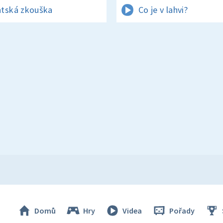
tská zkouška
Co je v lahvi?
Domů
Hry
Videa
Pořady