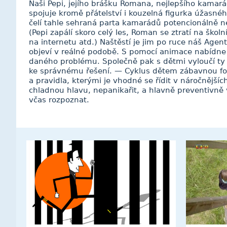
Naši Pepi, jejího brášku Romana, nejlepšího kamar
spojuje kromě přátelství i kouzelná figurka úžasné
čelí tahle sehraná parta kamarádů potencionálně n
(Pepi zapálí skoro celý les, Roman se ztratí na školn
na internetu atd.) Naštěstí je jim po ruce náš Agen
objeví v reálné podobě. S pomocí animace nabídne
daného problému. Společně pak s dětmi vyloučí ty
ke správnému řešení. — Cyklus dětem zábavnou fo
a pravidla, kterými je vhodné se řídit v náročnějších
chladnou hlavu, nepanikařit, a hlavně preventivn
včas rozpoznat.