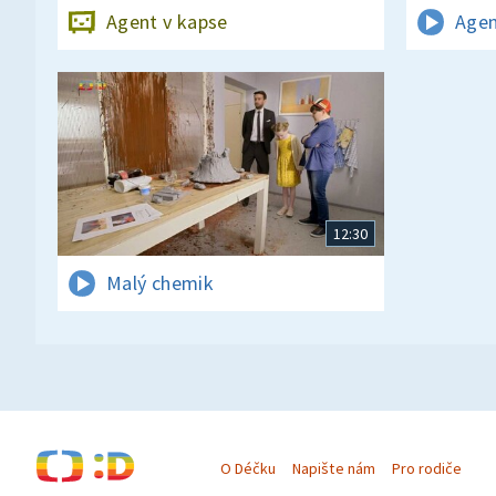
Agent v kapse
Agen
12:30
Malý chemik
O Déčku
Napište nám
Pro rodiče