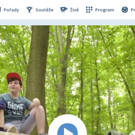
Pořady
Soutěže
Živě
Program
P