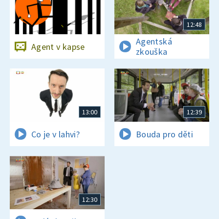
12:48
Agentská
Agent v kapse
zkouška
13:00
12:39
Co je v lahvi?
Bouda pro děti
12:30