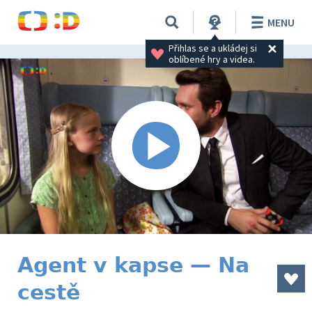
MENU
Přihlas se a ukládej si 
oblíbené hry a videa.
Agent v kapse — Na
cestě