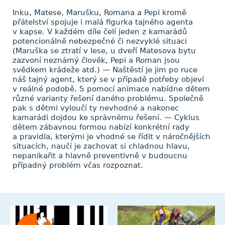
Inku, Matese, Marušku, Romana a Pepi kromě
přátelství spojuje i malá figurka tajného agenta
v kapse. V každém díle čelí jeden z kamarádů
potencionálně nebezpečné či nezvyklé situaci
(Maruška se ztratí v lese, u dveří Matesova bytu
zazvoní neznámý člověk, Pepi a Roman jsou
svědkem krádeže atd.) — Naštěstí je jim po ruce
náš tajný agent, který se v případě potřeby objeví
v reálné podobě. S pomocí animace nabídne dětem
různé varianty řešení daného problému. Společně
pak s dětmi vyloučí ty nevhodné a nakonec
kamarádi dojdou ke správnému řešení. — Cyklus
dětem zábavnou formou nabízí konkrétní rady
a pravidla, kterými je vhodné se řídit v náročnějších
situacích, naučí je zachovat si chladnou hlavu,
nepanikařit a hlavně preventivně v budoucnu
případný problém včas rozpoznat.