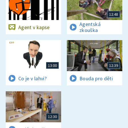
12:48
Agentská
Agent v kapse
zkouška
13:00
12:39
Co je v lahvi?
Bouda pro děti
12:30