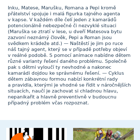
Inku, Matese, Marušku, Romana a Pepi kromě
přátelství spojuje i malá figurka tajného agenta
v kapse. V každém díle čelí jeden z kamarádů
potencionálně nebezpečné či nezvyklé situaci
(Maruška se ztratí v lese, u dveří Matesova bytu
zazvoní neznámý člověk, Pepi a Roman jsou
svědkem krádeže atd.) — Naštěstí je jim po ruce
náš tajný agent, který se v případě potřeby objeví
v reálné podobě. S pomocí animace nabídne dětem
různé varianty řešení daného problému. Společně
pak s dětmi vyloučí ty nevhodné a nakonec
kamarádi dojdou ke správnému řešení. — Cyklus
dětem zábavnou formou nabízí konkrétní rady
a pravidla, kterými je vhodné se řídit v náročnějších
situacích, naučí je zachovat si chladnou hlavu,
nepanikařit a hlavně preventivně v budoucnu
případný problém včas rozpoznat.