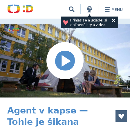
MENU
Přihlas se a ukládej si 
oblíbené hry a videa.
Agent v kapse —
Tohle je šikana