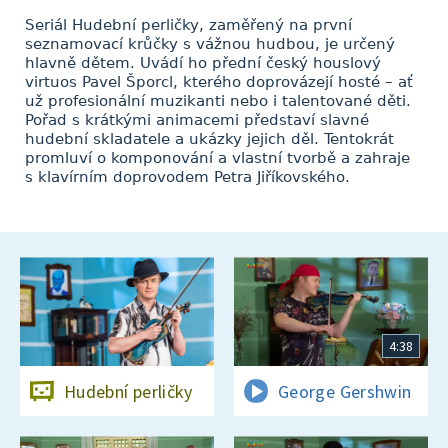
Seriál Hudební perličky, zaměřený na první
seznamovací krůčky s vážnou hudbou, je určený
hlavně dětem. Uvádí ho přední český houslový
virtuos Pavel Šporcl, kterého doprovázejí hosté – ať
už profesionální muzikanti nebo i talentované děti.
Pořad s krátkými animacemi představí slavné
hudební skladatele a ukázky jejich děl. Tentokrát
promluví o komponování a vlastní tvorbě a zahraje
s klavírním doprovodem Petra Jiříkovského.
4:38
Hudební perličky
George Gershwin