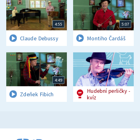
4:55
5:07
Claude Debussy
Montiho Čardáš
4:49
Hudební perličky -
Zdeňek Fibich
kvíz