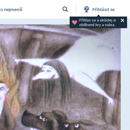
ro nejmenší
Přihlásit se
Přihlas se a ukládej si 
oblíbené hry a videa.