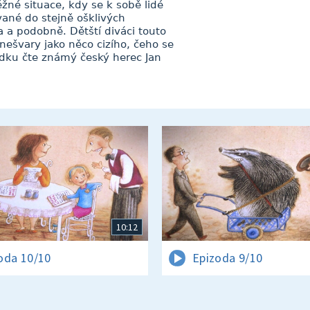
žné situace, kdy se k sobě lidé
ované do stejně ošklivých
a a podobně. Dětští diváci touto
 nešvary jako něco cizího, čeho se
ádku čte známý český herec Jan
10:12
oda 10/10
Epizoda 9/10