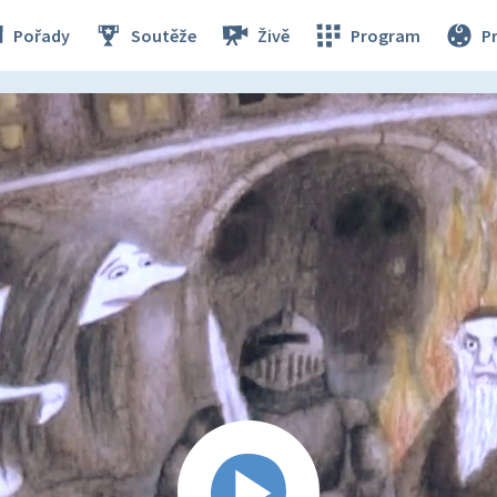
Pořady
Soutěže
Živě
Program
P