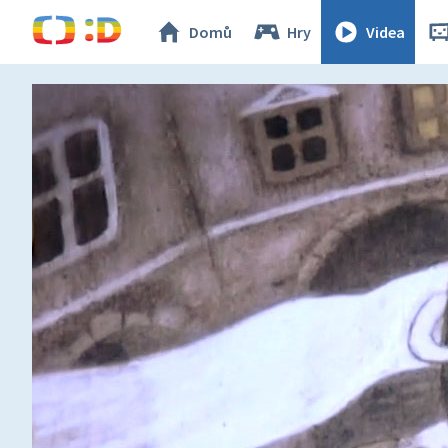
Domů
Hry
Videa