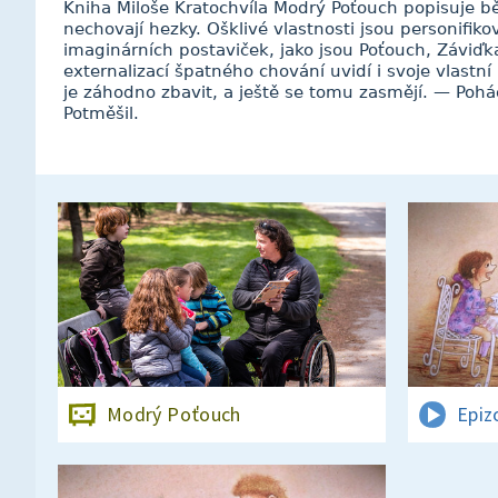
Kniha Miloše Kratochvíla Modrý Poťouch popisuje bě
nechovají hezky. Ošklivé vlastnosti jsou personifik
imaginárních postaviček, jako jsou Poťouch, Záviďk
externalizací špatného chování uvidí i svoje vlastní
je záhodno zbavit, a ještě se tomu zasmějí. — Poh
Potměšil.
Modrý Poťouch
Epiz