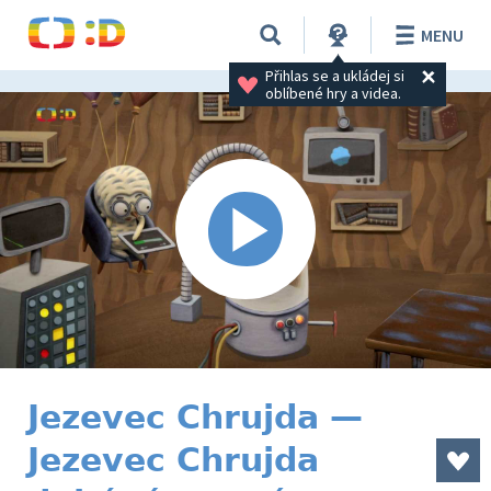
MENU
Přihlas se a ukládej si 
oblíbené hry a videa.
Jezevec Chrujda —
Jezevec Chrujda