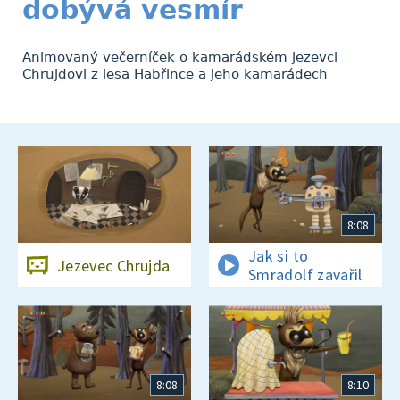
dobývá vesmír
Animovaný večerníček o kamarádském jezevci
Chrujdovi z lesa Habřince a jeho kamarádech
8:08
Jak si to
Jezevec Chrujda
Smradolf zavařil
8:08
8:10