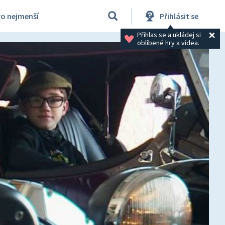
ro nejmenší
Přihlásit se
Přihlas se a ukládej si 
oblíbené hry a videa.