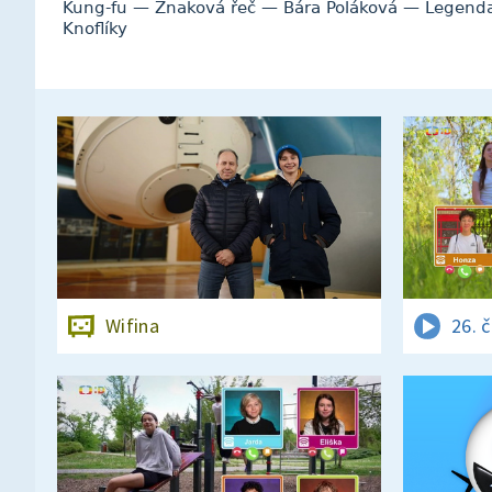
Kung-fu — Znaková řeč — Bára Poláková — Legen
Knoflíky
Wifina
26. 