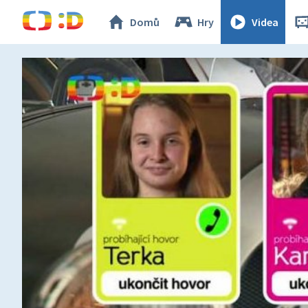
Domů
Hry
Videa