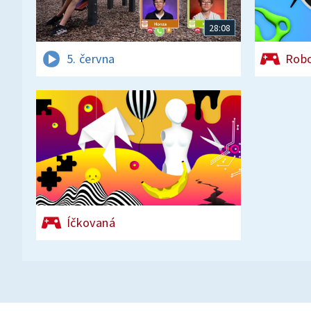
28:08
5. června
Rob
Íčkovaná