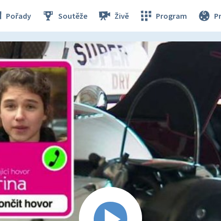
Pořady
Soutěže
Živě
Program
P