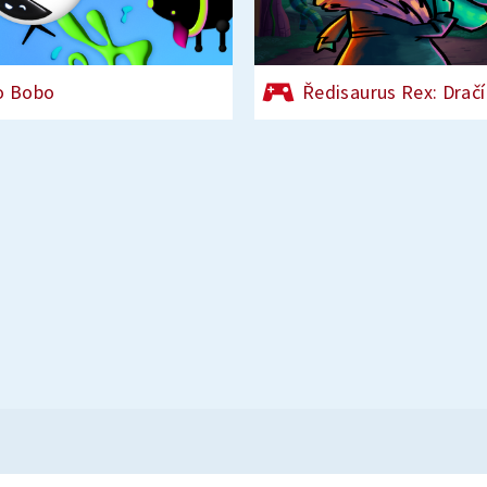
o Bobo
Ředisaurus Rex: Dračí