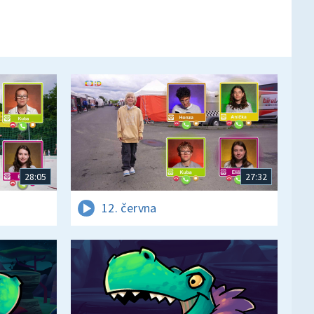
28:05
27:32
12. června