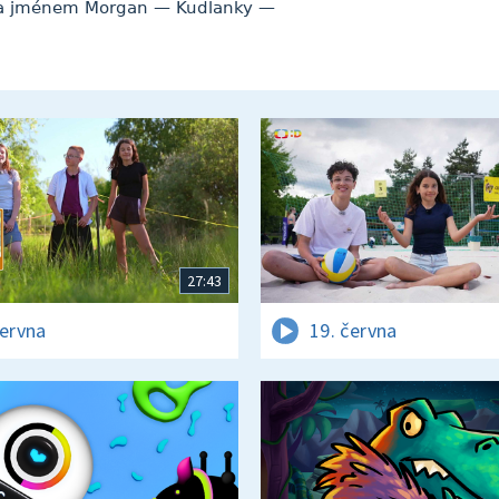
da jménem Morgan — Kudlanky —
27:43
června
19. června