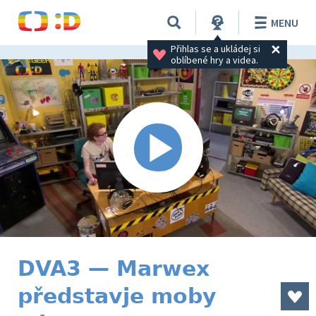
MENU
Přihlas se a ukládej si 
oblíbené hry a videa.
DVA3 — Marwex
představje moby