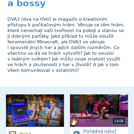
a bossy
DVA3 (dva na třetí) je magazín o kreativním
přístupu k počítačovým hrám. Věnuje se těm hrám,
které nenechají vaši tvořivost na pokoji a stanou se
jí dobrými parťáky. Jako příklad tu může sloužit
fenomenální Minecraft, ale DVA3 se věnuje
i spoustě jiných her a jejich dalším rozměrům. Co
všechno se dá ve hrách vytvořit? Jak to souvisí
s reálným světem? Jak můžu svoje znalosti využít
ve hrách a zkušenosti z her v životě? A jak o tom
všem komunikovat s ostatními?
14:08
Pořádná nálož