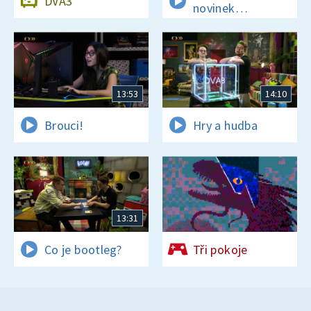
DVA3
novinek
a zajímavostí
13:53
14:10
Brouci!
Hry a hudba
13:31
Co je bootleg?
Tři pokoje