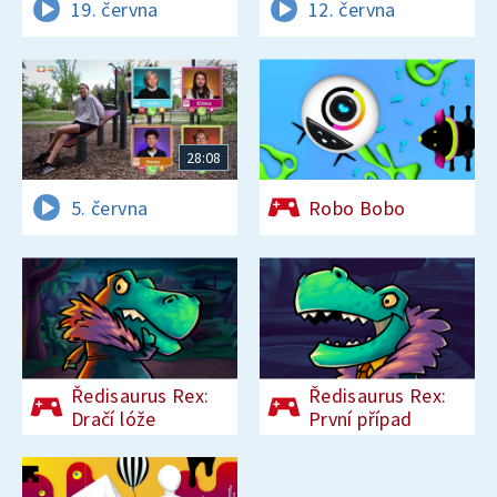
19. června
12. června
28:08
5. června
Robo Bobo
Ředisaurus Rex:
Ředisaurus Rex:
Dračí lóže
První případ