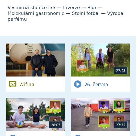
Vesmírná stanice ISS — Inverze — Blur —
Molekulární gastronomie — Stolní fotbal — Výroba
parfému
27:43
Wifina
26. června
28:05
27:32