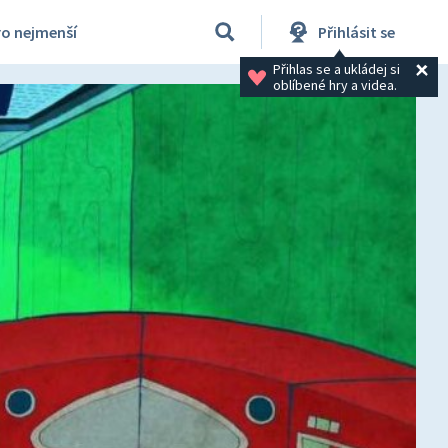
ro nejmenší
Přihlásit se
Přihlas se a ukládej si 
oblíbené hry a videa.