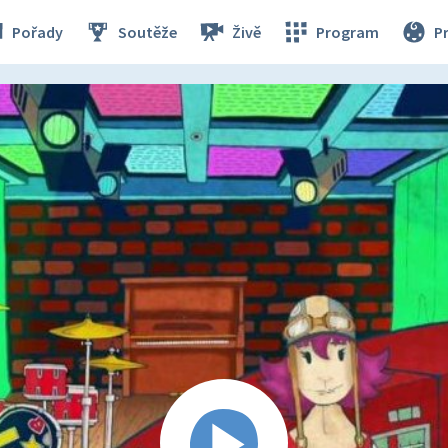
Pořady
Soutěže
Živě
Program
P