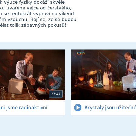
a k výuce fyziky dokáží skvěle
nku uvařené vejce od čerstvého,
u se tentokrát vypraví na víkend
tvém vzduchu. Bojí se, že se budou
dělat tolik zábavných pokusů!
27:47
hni jsme radioaktivní
Krystaly jsou užitečné