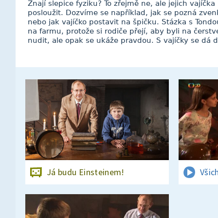
Znají slepice fyziku? To zřejmě ne, ale jejich vajíčk
posloužit. Dozvíme se například, jak se pozná zve
nebo jak vajíčko postavit na špičku. Stázka s Tondo
na farmu, protože si rodiče přejí, aby byli na čers
nudit, ale opak se ukáže pravdou. S vajíčky se dá 
Já budu Einsteinem!
Všic