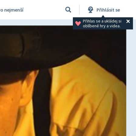
ro nejmenší
Přihlásit se
Přihlas se a ukládej si 
oblíbené hry a videa.