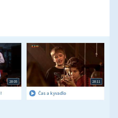
28:05
28:11
!
Čas a kyvadlo