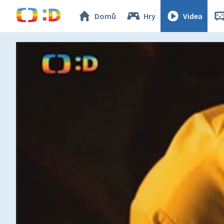
Domů
Hry
Videa