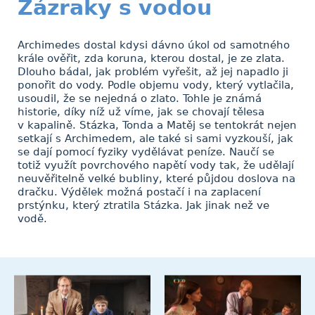
Zázraky s vodou
Archimedes dostal kdysi dávno úkol od samotného
krále ověřit, zda koruna, kterou dostal, je ze zlata.
Dlouho bádal, jak problém vyřešit, až jej napadlo ji
ponořit do vody. Podle objemu vody, který vytlačila,
usoudil, že se nejedná o zlato. Tohle je známá
historie, díky níž už víme, jak se chovají tělesa
v kapalině. Stázka, Tonda a Matěj se tentokrát nejen
setkají s Archimedem, ale také si sami vyzkouší, jak
se dají pomocí fyziky vydělávat peníze. Naučí se
totiž využít povrchového napětí vody tak, že udělají
neuvěřitelně velké bubliny, které půjdou doslova na
dračku. Výdělek možná postačí i na zaplacení
prstýnku, který ztratila Stázka. Jak jinak než ve
vodě.