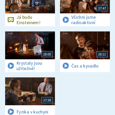
27:47
Já budu
Všichni jsme
Einsteinem!
radioaktivní
28:05
28:11
Krystaly jsou
Čas a kyvadlo
užitečné!
27:38
Fyzika v kuchyni