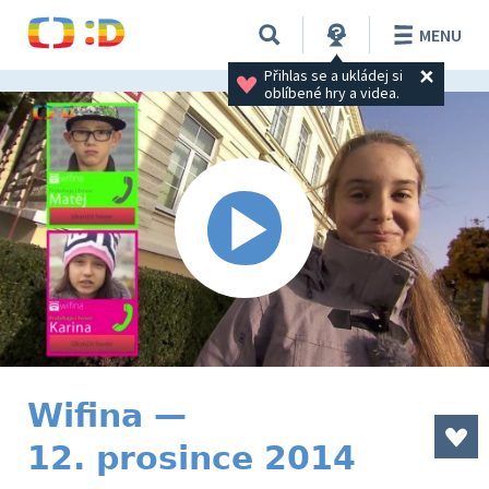
MENU
Přihlas se a ukládej si 
oblíbené hry a videa.
Wifina —
12. prosince 2014