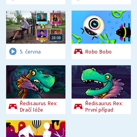
28:08
5. června
Robo Bobo
Ředisaurus Rex:
Ředisaurus Rex:
Dračí lóže
První případ