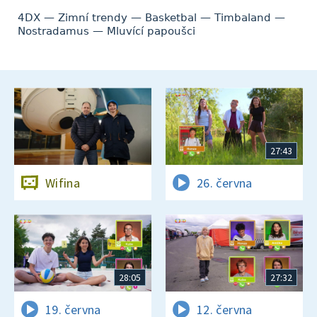
4DX — Zimní trendy — Basketbal — Timbaland —
Nostradamus — Mluvící papoušci
27:43
Wifina
26. června
28:05
27:32
19. června
12. června