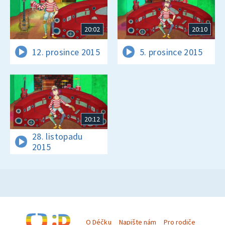
20:02
20:10
12. prosince 2015
5. prosince 2015
20:12
28. listopadu
2015
O Déčku
Napište nám
Pro rodiče