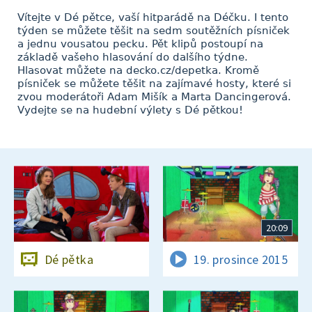
Vítejte v Dé pětce, vaší hitparádě na Déčku. I tento
týden se můžete těšit na sedm soutěžních písniček
a jednu vousatou pecku. Pět klipů postoupí na
základě vašeho hlasování do dalšího týdne.
Hlasovat můžete na decko.cz/depetka. Kromě
písniček se můžete těšit na zajímavé hosty, které si
zvou moderátoři Adam Mišík a Marta Dancingerová.
Vydejte se na hudební výlety s Dé pětkou!
20:09
Dé pětka
19. prosince 2015