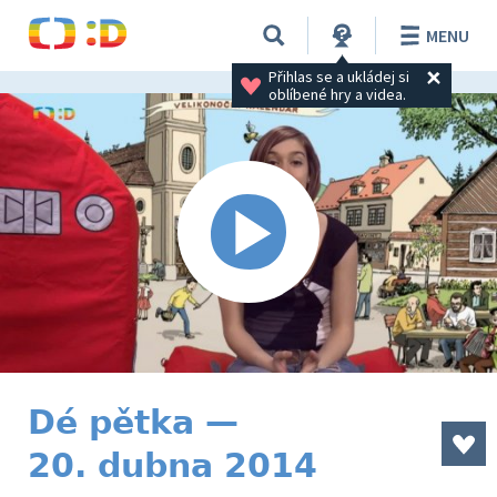
MENU
Přihlas se a ukládej si 
oblíbené hry a videa.
Dé pětka —
20. dubna 2014