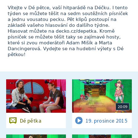
Vítejte v Dé pětce, vaší hitparádě na Déčku. I tento
týden se můžete těšit na sedm soutěžních písniček
a jednu vousatou pecku. Pět klipů postoupí na
základě vašeho hlasování do dalšího týdne.
Hlasovat můžete na decko.cz/depetka. Kromě
písniček se můžete těšit taky se zajímavé hosty,
které si zvou moderátoři Adam Mišík a Marta
Dancingerová. Vydejte se na hudební výlety s Dé
pětkou!
20:09
Dé pětka
19. prosince 2015