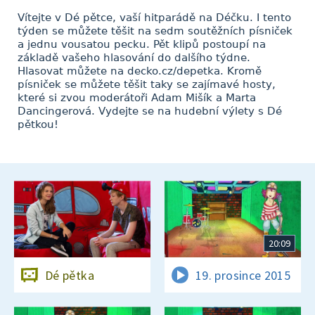
Vítejte v Dé pětce, vaší hitparádě na Déčku. I tento
týden se můžete těšit na sedm soutěžních písniček
a jednu vousatou pecku. Pět klipů postoupí na
základě vašeho hlasování do dalšího týdne.
Hlasovat můžete na decko.cz/depetka. Kromě
písniček se můžete těšit taky se zajímavé hosty,
které si zvou moderátoři Adam Mišík a Marta
Dancingerová. Vydejte se na hudební výlety s Dé
pětkou!
20:09
Dé pětka
19. prosince 2015