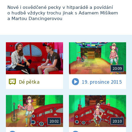
Nové i osvědčené pecky v hitparádě a povídání
o hudbě vždycky trochu jinak s Adamem Mišíkem
a Martou Dancingerovou
20:09
Dé pětka
19. prosince 2015
20:02
20:10