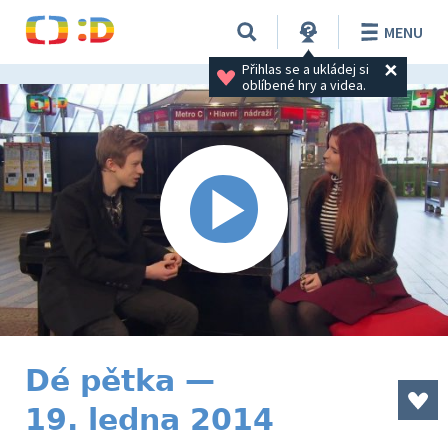
MENU
Přihlas se a ukládej si 
oblíbené hry a videa.
Dé pětka —
19. ledna 2014