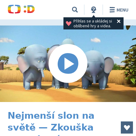
MENU
Přihlas se a ukládej si 
oblíbené hry a videa.
Nejmenší slon na
světě — Zkouška