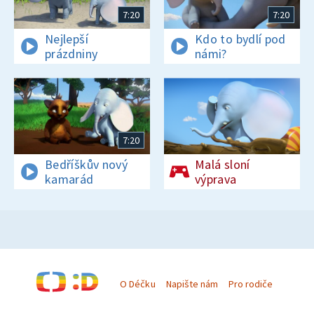
7:20
7:20
Nejlepší
Kdo to bydlí pod
prázdniny
námi?
7:20
Bedříškův nový
Malá sloní
kamarád
výprava
O Déčku
Napište nám
Pro rodiče