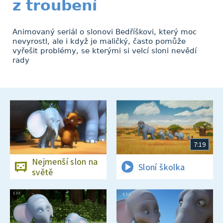
z troubení
Animovaný seriál o slonovi Bedříškovi, který moc
nevyrostl, ale i když je maličký, často pomůže
vyřešit problémy, se kterými si velcí sloni nevědí
rady
7:19
Nejmenší slon na
Sloní školka
světě