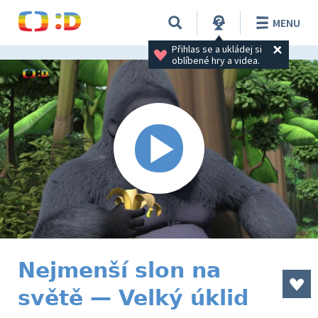
MENU
Přihlas se a ukládej si 
oblíbené hry a videa.
Nejmenší slon na
světě — Velký úklid