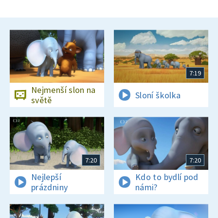
7:19
Nejmenší slon na
Sloní školka
světě
7:20
7:20
Nejlepší
Kdo to bydlí pod
prázdniny
námi?