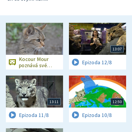
13:07
Kocour Mour
Epizoda 12/8
poznává své
příbuzné
13:11
12:50
Epizoda 11/8
Epizoda 10/8