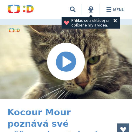
MENU
Přihlas se a ukládej si 
oblíbené hry a videa.
Kocour Mour
poznává své