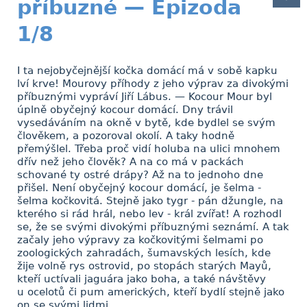
příbuzné — Epizoda
1/8
I ta nejobyčejnější kočka domácí má v sobě kapku
lví krve! Mourovy příhody z jeho výprav za divokými
příbuznými vypráví Jiří Lábus. — Kocour Mour byl
úplně obyčejný kocour domácí. Dny trávil
vysedáváním na okně v bytě, kde bydlel se svým
člověkem, a pozoroval okolí. A taky hodně
přemýšlel. Třeba proč vidí holuba na ulici mnohem
dřív než jeho člověk? A na co má v packách
schované ty ostré drápy? Až na to jednoho dne
přišel. Není obyčejný kocour domácí, je šelma -
šelma kočkovitá. Stejně jako tygr - pán džungle, na
kterého si rád hrál, nebo lev - král zvířat! A rozhodl
se, že se svými divokými příbuznými seznámí. A tak
začaly jeho výpravy za kočkovitými šelmami po
zoologických zahradách, šumavských lesích, kde
žije volně rys ostrovid, po stopách starých Mayů,
kteří uctívali jaguára jako boha, a také návštěvy
u ocelotů či pum amerických, kteří bydlí stejně jako
on se svými lidmi.