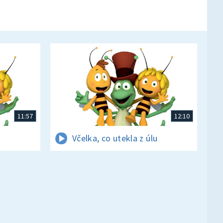
11:57
12:10
Včelka, co utekla z úlu