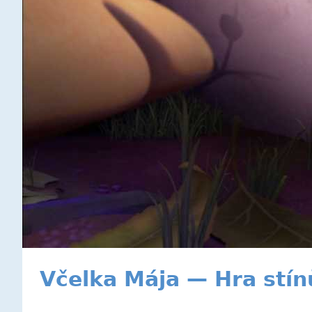
Včelka Mája — Hra stín