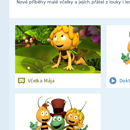
Nové příběhy malé včelky a jejích přátel z louky i 
Včelka Mája
Dokt