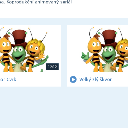
lesa. Koprodukční animovaný seriál
12:12
or Cvrk
Velký zlý škvor