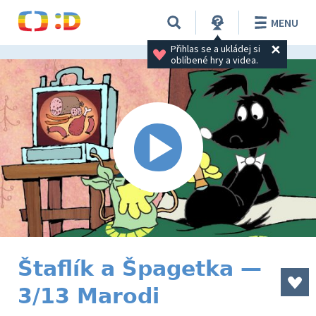
MENU
Přihlas se a ukládej si 
oblíbené hry a videa.
Štaflík a Špagetka —
3/13 Marodi