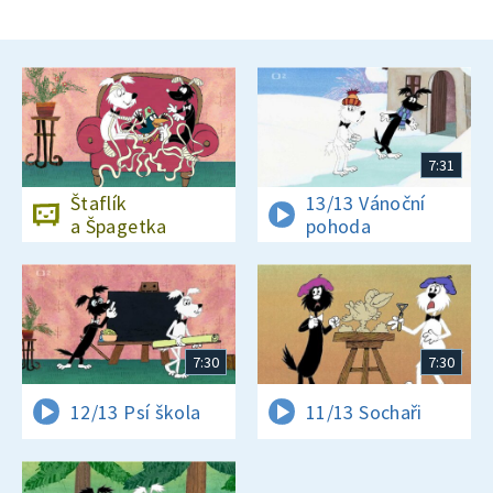
7:31
Štaflík
13/13 Vánoční
a Špagetka
pohoda
7:30
7:30
12/13 Psí škola
11/13 Sochaři