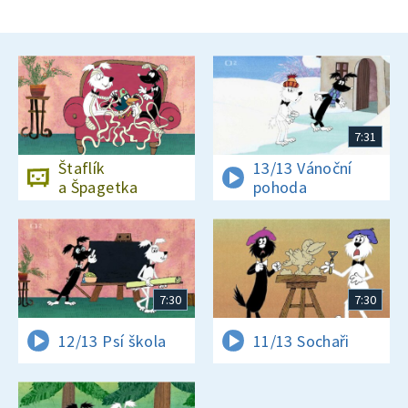
7:31
Štaflík
13/13 Vánoční
a Špagetka
pohoda
7:30
7:30
12/13 Psí škola
11/13 Sochaři