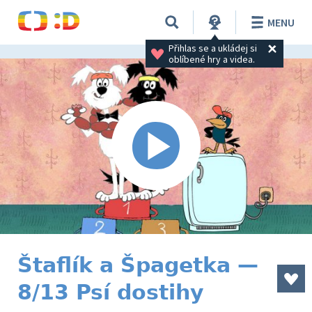
MENU
Přihlas se a ukládej si 
oblíbené hry a videa.
Štaflík a Špagetka —
8/13 Psí dostihy