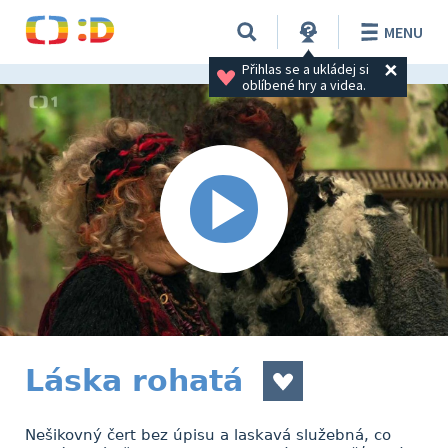
MENU
Přihlas se a ukládej si 
oblíbené hry a videa.
Láska rohatá
Nešikovný čert bez úpisu a laskavá služebná, co