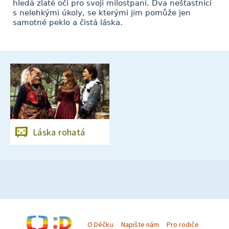
hledá zlaté oči pro svoji milostpaní. Dva nešťastníci
s nelehkými úkoly, se kterými jim pomůže jen
samotné peklo a čistá láska.
Láska rohatá
O Déčku
Napište nám
Pro rodiče