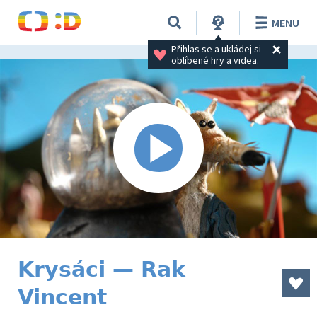
MENU
Přihlas se a ukládej si 
oblíbené hry a videa.
Krysáci — Rak
Vincent