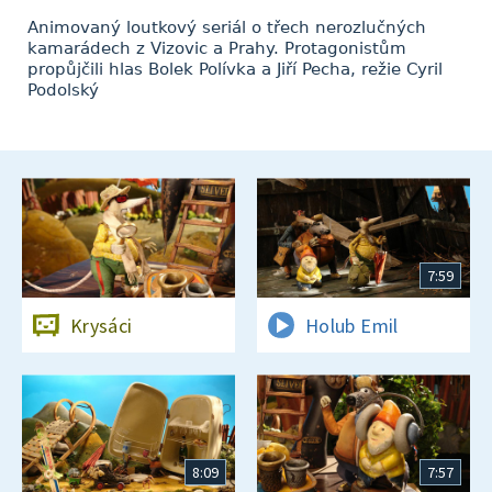
Animovaný loutkový seriál o třech nerozlučných
kamarádech z Vizovic a Prahy. Protagonistům
propůjčili hlas Bolek Polívka a Jiří Pecha, režie Cyril
Podolský
7:59
Krysáci
Holub Emil
8:09
7:57