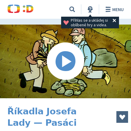
MENU
Přihlas se a ukládej si 
oblíbené hry a videa.
Říkadla Josefa
Lady — Pasáci