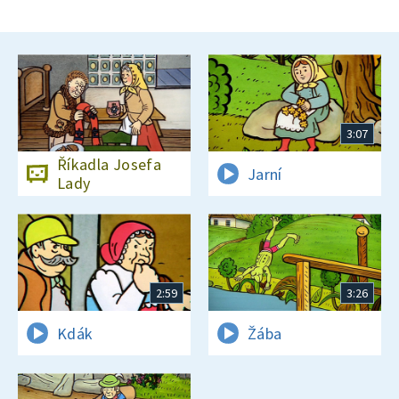
3:07
Říkadla Josefa
Jarní
Lady
2:59
3:26
Kdák
Žába