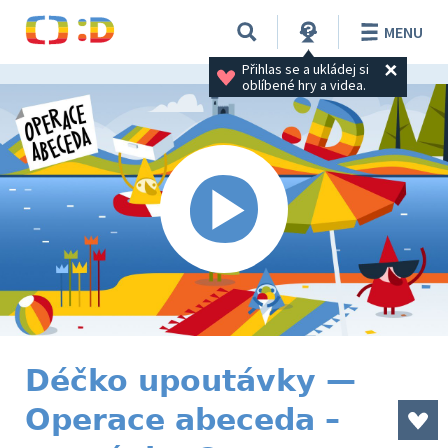
MENU
Přihlas se a ukládej si 
oblíbené hry a videa.
Déčko upoutávky —
Operace abeceda –