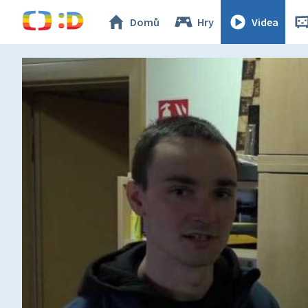
Domů
Hry
Videa