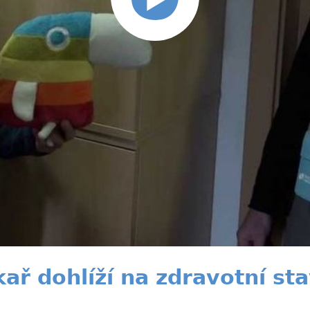
ř dohlíží na zdravotní st