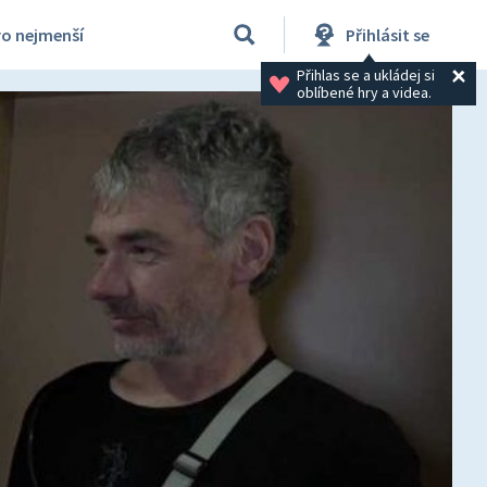
ro nejmenší
Přihlásit se
Přihlas se a ukládej si 
oblíbené hry a videa.