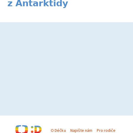
z Antarktidy
O Déčku
Napište nám
Pro rodiče