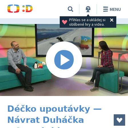
MENU
Přihlas se a ukládej si 
oblíbené hry a videa.
Déčko upoutávky —
Návrat Duháčka