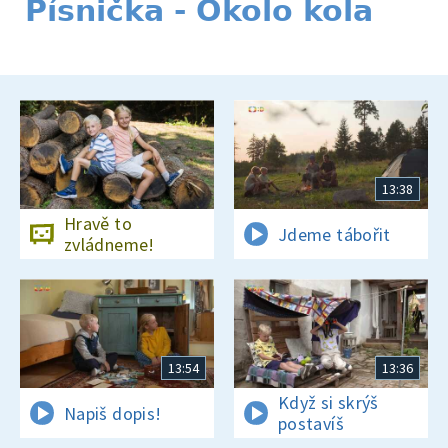
Písnička - Okolo kola
13:38
Hravě to
Jdeme tábořit
zvládneme!
13:54
13:36
Když si skrýš
Napiš dopis!
postavíš