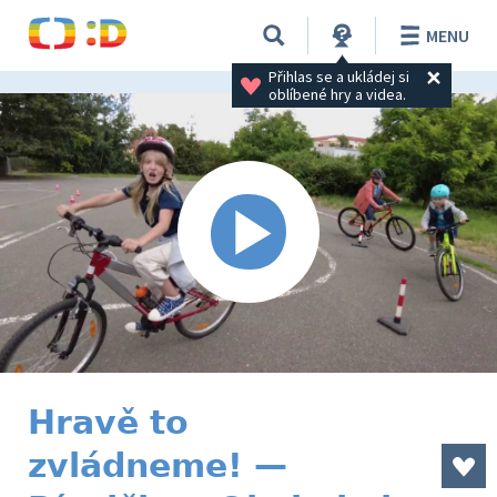
MENU
Přihlas se a ukládej si 
oblíbené hry a videa.
Hravě to
zvládneme! —