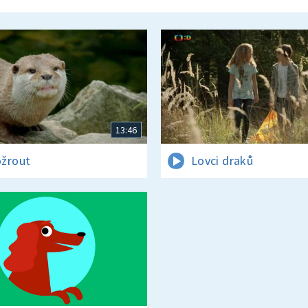
13:46
žrout
Lovci draků