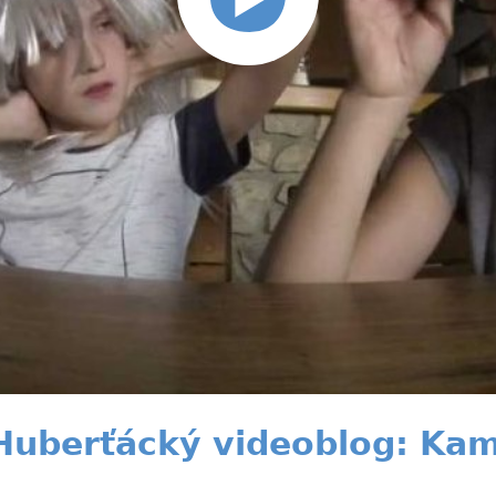
Huberťácký videoblog: Kam