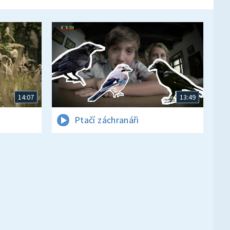
14:07
13:49
Ptačí záchranáři