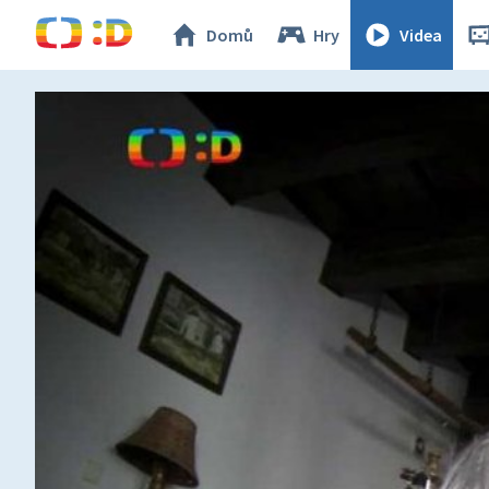
Domů
Hry
Videa