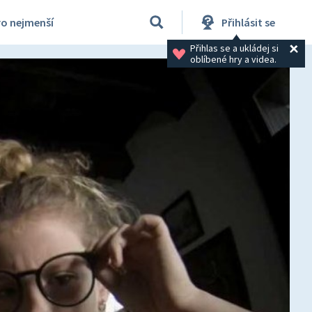
ro nejmenší
Přihlásit se
Přihlas se a ukládej si 
oblíbené hry a videa.