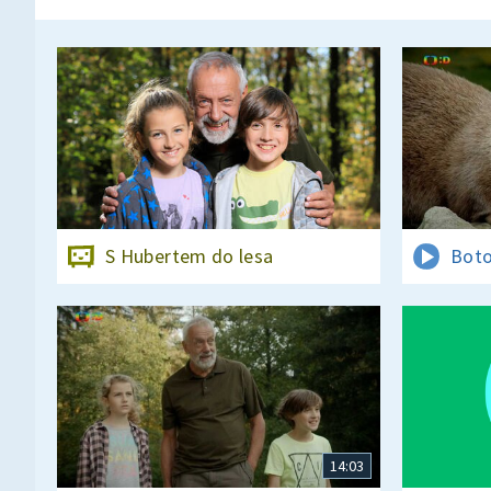
S Hubertem do lesa
Boto
14:03