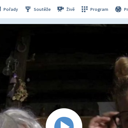
Pořady
Soutěže
Živě
Program
P