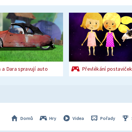
 a Dara spravují auto
Převlékání postaviče
Domů
Hry
Videa
Pořady