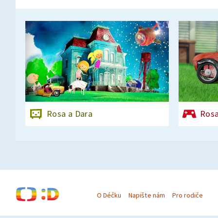
Rosa a Dara
Rosa
O Déčku
Napište nám
Pro rodiče