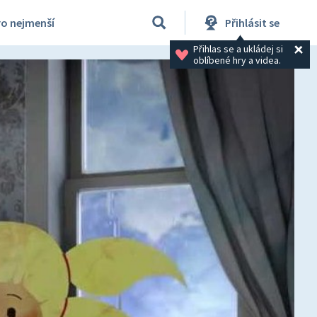
ro nejmenší
Přihlásit se
Přihlas se a ukládej si 
oblíbené hry a videa.