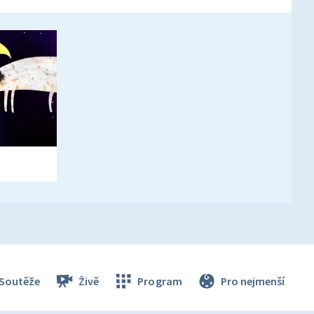
k
Soutěže
Živě
Program
Pro nejmenší