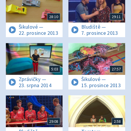
28:10
29:11
Šikulové —
Bludiště —
22. prosince 2013
7. prosince 2013
5:03
27:57
Zprávičky —
Šikulové —
23. srpna 2014
15. prosince 2013
29:08
2:58