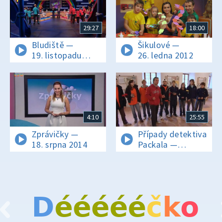
29:27
18:00
Bludiště —
Šikulové —
19. listopadu
26. ledna 2012
2011
4:10
25:55
Zprávičky —
Případy detektiva
18. srpna 2014
Packala —
22. listopadu
2008
D
é
é
é
é
é
č
k
o