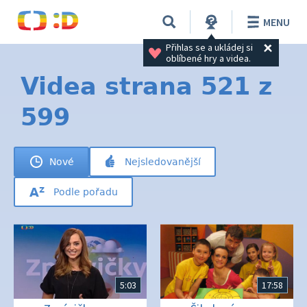
MENU
Přihlas se a ukládej si 
oblíbené hry a videa.
Videa strana 521 z
599
Nové
Nejsledovanější
Podle pořadu
5:03
17:58