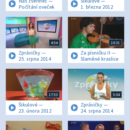
Náš zvěřinec —
Šikulové —
Počítání oveček
1. března 2012
4:54
10:31
Zprávičky —
Za písničku II —
25. srpna 2014
Slaměné kraslice
17:53
5:04
Šikulové —
Zprávičky —
23. února 2012
24. srpna 2014