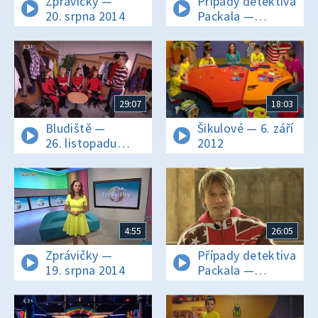
Zprávičky —
Případy detektiva
20. srpna 2014
Packala —
6. prosince 2008
29:07
18:03
Bludiště —
Šikulové — 6. září
26. listopadu
2012
2011
4:55
26:05
Zprávičky —
Případy detektiva
19. srpna 2014
Packala —
29. listopadu
2008