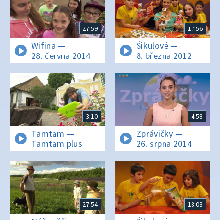
27:59
17:56
Wifina —
Šikulové —
28. června 2014
8. března 2012
3:10
4:58
Tamtam —
Zprávičky —
Tamtam plus
26. srpna 2014
27:54
18:03