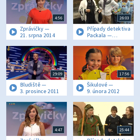
4:56
26:03
Zprávičky —
Případy detektiva
21. srpna 2014
Packala —
13. prosince 2008
29:09
17:56
Bludiště —
Šikulové —
3. prosince 2011
9. února 2012
4:47
25:44