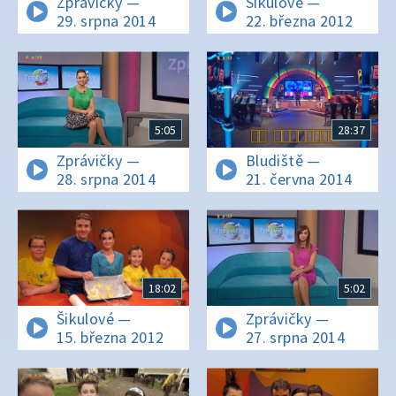
Zprávičky —
Šikulové —
29. srpna 2014
22. března 2012
5:05
28:37
Zprávičky —
Bludiště —
28. srpna 2014
21. června 2014
18:02
5:02
Šikulové —
Zprávičky —
15. března 2012
27. srpna 2014