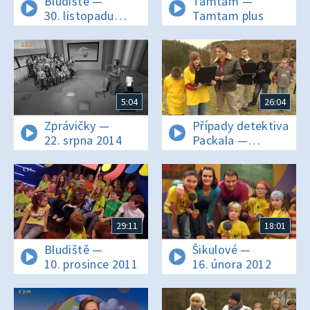
Bludiště —
Tamtam —
30. listopadu
Tamtam plus
2013
5:04
26:04
Zprávičky —
Případy detektiva
22. srpna 2014
Packala —
20. prosince 2008
29:11
18:01
Bludiště —
Šikulové —
10. prosince 2011
16. února 2012