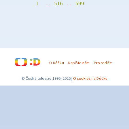
1
…
516
…
599
O Déčku
Napište nám
Pro rodiče
© Česká televize 1996–2026
O cookies na Déčku