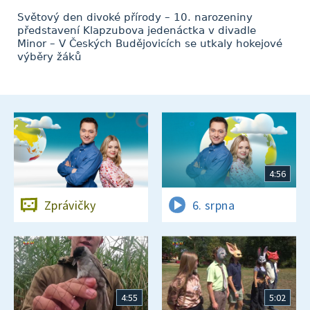
Světový den divoké přírody – 10. narozeniny
představení Klapzubova jedenáctka v divadle
Minor – V Českých Budějovicích se utkaly hokejové
výběry žáků
4:56
Zprávičky
6. srpna
4:55
5:02