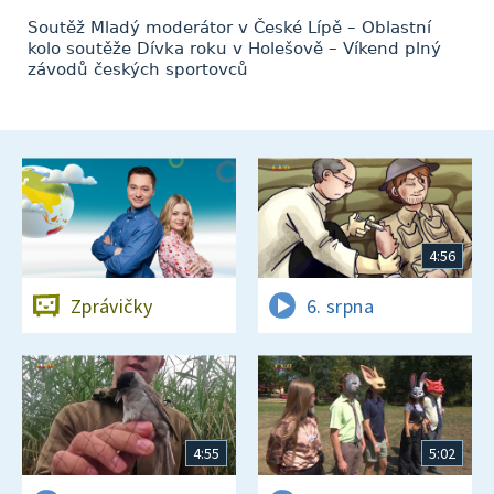
Soutěž Mladý moderátor v České Lípě – Oblastní
kolo soutěže Dívka roku v Holešově – Víkend plný
závodů českých sportovců
4:56
Zprávičky
6. srpna
4:55
5:02