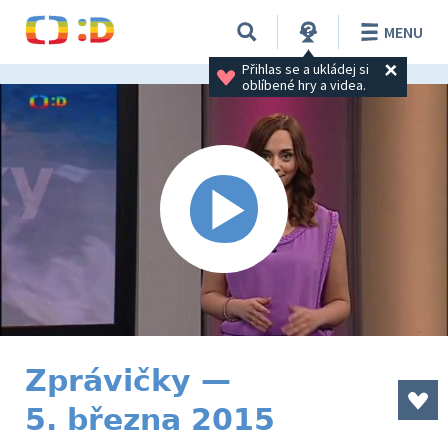
MENU
Přihlas se a ukládej si 
oblíbené hry a videa.
Zprávičky —
5. března 2015