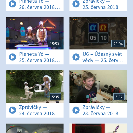
Planeta Yó —
Zprávičky —
26. června 2018
25. června 2018
16:25
15:53
28:04
Planeta Yó —
U6 – Úžasný svět
25. června 2018
vědy — 25. června
16:25
2018
5:35
5:32
Zprávičky —
Zprávičky —
24. června 2018
23. června 2018