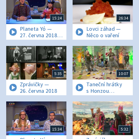
15:24
26:34
Planeta Yó —
Lovci záhad —
27. června 2018
Něco o vaření
16:26
5:35
10:07
Zprávičky —
Taneční hrátky
26. června 2018
s Honzou
Onderem —
Tanec trampů
15:34
5:32