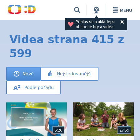
MENU
Přihlas se a ukládej si 
oblíbené hry a videa.
Videa strana 415 z
599
Nové
Nejsledovanější
Podle pořadu
5:26
27:59