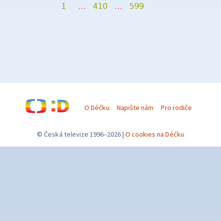
1
…
410
…
599
O Déčku
Napište nám
Pro rodiče
© Česká televize 1996–2026
O cookies na Déčku