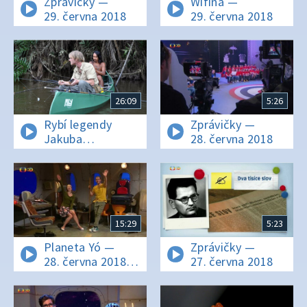
Zprávičky —
Wifina —
29. června 2018
29. června 2018
26:09
5:26
Rybí legendy
Zprávičky —
Jakuba
28. června 2018
Vágnera —
Amazonie I.
15:29
5:23
Planeta Yó —
Zprávičky —
28. června 2018
27. června 2018
16:25