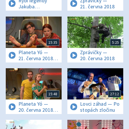
Rybí legendy
Zprávičky —
Jakuba
21. června 2018
Vágnera —
Francie II.
15:35
5:25
Planeta Yó —
Zprávičky —
21. června 2018
20. června 2018
16:25
15:48
27:12
Planeta Yó —
Lovci záhad — Po
20. června 2018
stopách zločinu
16:25