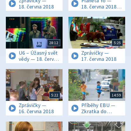
Zprávičky —
Planeta Yó —
18. června 2018
18. června 2018
16:25
28:12
5:25
U6 – Úžasný svět
Zprávičky —
vědy — 18. června
17. června 2018
2018
5:22
14:59
Zprávičky —
Příběhy EBU —
16. června 2018
Zkratka do
Brazílie