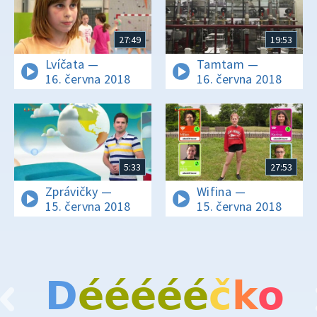
27:49
19:53
Lvíčata —
Tamtam —
16. června 2018
16. června 2018
5:33
27:53
Zprávičky —
Wifina —
15. června 2018
15. června 2018
D
é
é
é
é
é
č
k
o