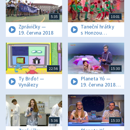
5:35
10:01
Zprávičky —
Taneční hrátky
19. června 2018
s Honzou
Onderem —
Jahody mražený
22:56
15:30
Ty Brďo! —
Planeta Yó —
Vynálezy
19. června 2018
16:25
5:36
15:33