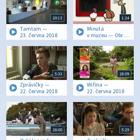
20:13
1:24
Tamtam —
Minuta
23. června 2018
v muzeu — Obraz
Světle červená na
černé
5:33
28:09
Zprávičky —
Wifina —
22. června 2018
22. června 2018
26:00
5:29