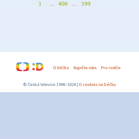
1
…
408
…
599
O Déčku
Napište nám
Pro rodiče
© Česká televize 1996–2026
O cookies na Déčku