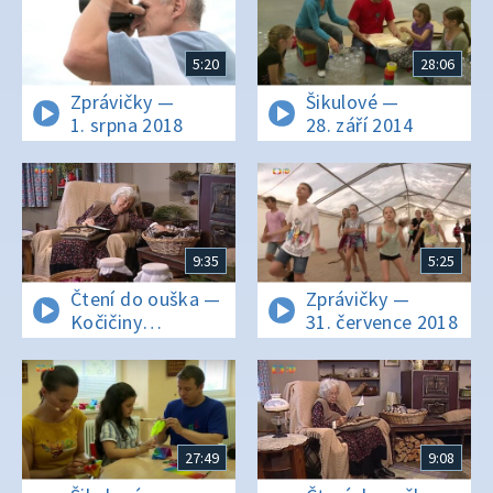
5:20
28:06
Zprávičky —
Šikulové —
1. srpna 2018
28. září 2014
9:35
5:25
Čtení do ouška —
Zprávičky —
Kočičiny
31. července 2018
kocourka
Damiána I
27:49
9:08