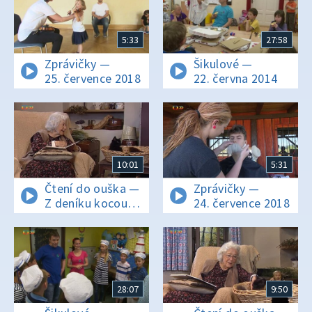
5:33
27:58
Zprávičky —
Šikulové —
25. července 2018
22. června 2014
10:01
5:31
Čtení do ouška —
Zprávičky —
Z deníku kocoura
24. července 2018
Modroočka II
28:07
9:50