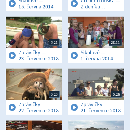
Šikulové —
Čtení do ouška —
15. června 2014
Z deníku
koucoura
Modroočka I
5:21
28:11
Zprávičky —
Šikulové —
23. července 2018
1. června 2014
5:25
5:26
Zprávičky —
Zprávičky —
22. července 2018
21. července 2018