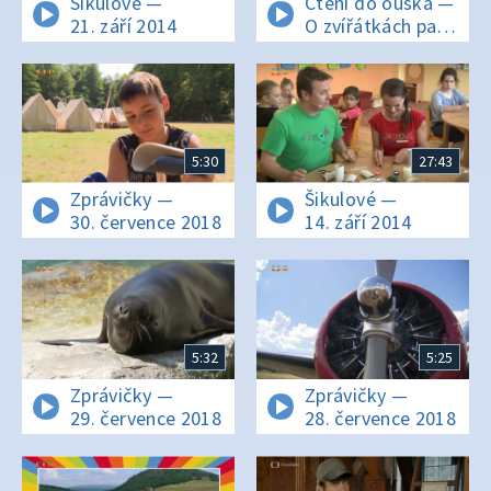
Šikulové —
Čtení do ouška —
21. září 2014
O zvířátkách pana
Krbce II
5:30
27:43
Zprávičky —
Šikulové —
30. července 2018
14. září 2014
5:32
5:25
Zprávičky —
Zprávičky —
29. července 2018
28. července 2018