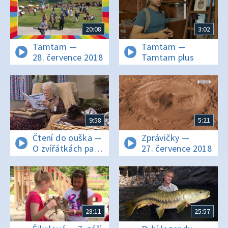
20:08
3:02
Tamtam —
Tamtam —
28. července 2018
Tamtam plus
9:58
5:21
Čtení do ouška —
Zprávičky —
O zvířátkách pana
27. července 2018
Krbce I
28:11
25:57