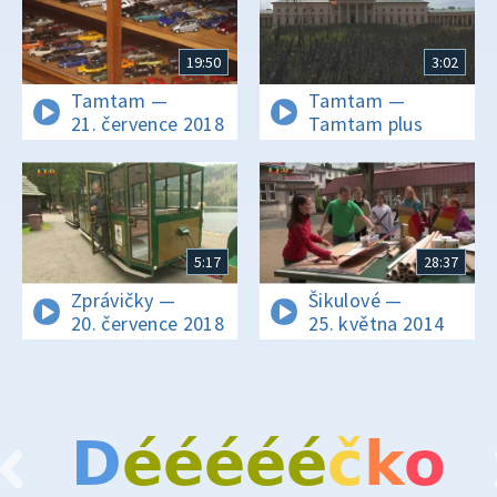
19:50
3:02
Tamtam —
Tamtam —
21. července 2018
Tamtam plus
5:17
28:37
Zprávičky —
Šikulové —
20. července 2018
25. května 2014
D
é
é
é
é
é
č
k
o