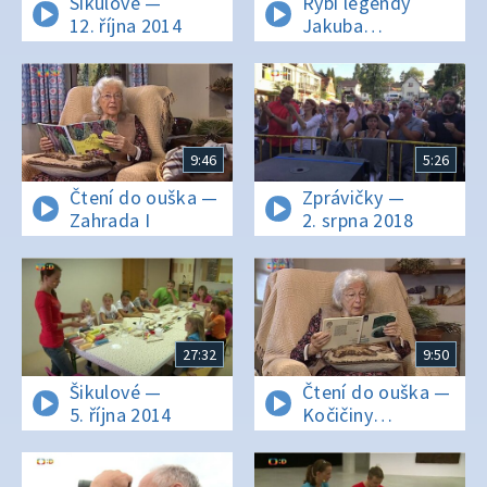
Šikulové —
Rybí legendy
12. října 2014
Jakuba
Vágnera — Indie
II.
9:46
5:26
Čtení do ouška —
Zprávičky —
Zahrada I
2. srpna 2018
27:32
9:50
Šikulové —
Čtení do ouška —
5. října 2014
Kočičiny
kocourka
Damiána II