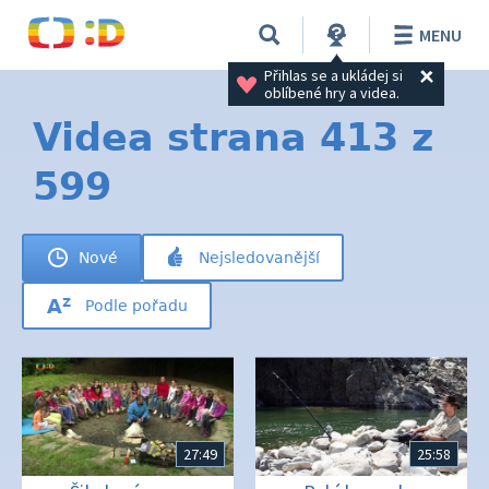
MENU
Přihlas se a ukládej si 
oblíbené hry a videa.
Videa strana 413 z
599
Nové
Nejsledovanější
Podle pořadu
27:49
25:58