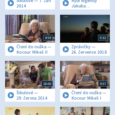
Šikulové — 7. září
Rybí legendy
2014
Jakuba
Vágnera — Indie
I.
9:59
5:32
Čtení do ouška —
Zprávičky —
Kocour Mikeš II
26. července 2018
28:00
9:57
Šikulové —
Čtení do ouška —
29. června 2014
Kocour Mikeš I