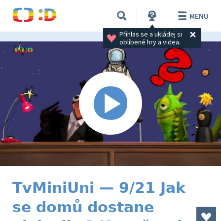
MENU
Přihlas se a ukládej si 
oblíbené hry a videa.
TvMiniUni — 9/21 Jak
se domů dostane