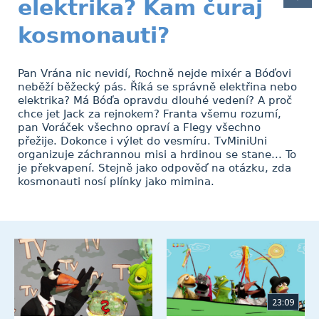
elektrika? Kam čuraj
kosmonauti?
Pan Vrána nic nevidí, Rochně nejde mixér a Bóďovi
neběží běžecký pás. Říká se správně elektřina nebo
elektrika? Má Bóďa opravdu dlouhé vedení? A proč
chce jet Jack za rejnokem? Franta všemu rozumí,
pan Voráček všechno opraví a Flegy všechno
přežije. Dokonce i výlet do vesmíru. TvMiniUni
organizuje záchrannou misi a hrdinou se stane... To
je překvapení. Stejně jako odpověď na otázku, zda
kosmonauti nosí plínky jako mimina.
23:09