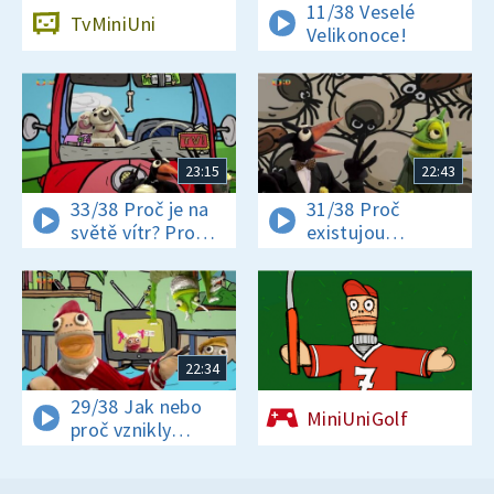
11/38 Veselé
TvMiniUni
Velikonoce!
23:15
22:43
33/38 Proč je na
31/38 Proč
světě vítr? Proč
existujou
jsou někteří hadi
klíšťata? Jak se
jedovatí?
vyrábí čokoláda?
22:34
29/38 Jak nebo
MiniUniGolf
proč vznikly
pohádky? A proč
děti mají rády